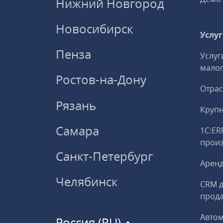
Нижний Новгород
Новосибирск
Услу
Пенза
Услуг
малог
Ростов-на-Дону
Отрас
Рязань
Круп
Самара
1С:ER
прои
Санкт-Петербург
Аренд
Челябинск
CRM д
прод
Авто
Россия (RU)