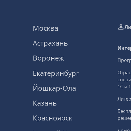
Москва
Ли
Астрахань
Инте
Воронеж
Прогр
Екатеринбург
Отрас
спец
Йошкар-Ола
1С и 
Литер
Казань
Беспл
Красноярск
решен
Демо 