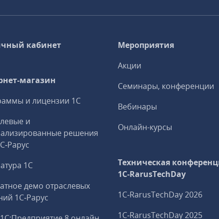
чный кабинет
Мероприятия
Акции
рнет-магазин
Семинары, конференции
аммы и лицензии 1С
Вебинары
левые и
Онлайн-курсы
иализированные решения
1С‑Рарус
Техническая конференц
атура 1С
1C‑RarusTechDay
атное демо отраслевых
1C‑RarusTechDay 2026
ий 1С‑Рарус
1C‑RarusTechDay 2025
1С:Предприятие 8 онлайн