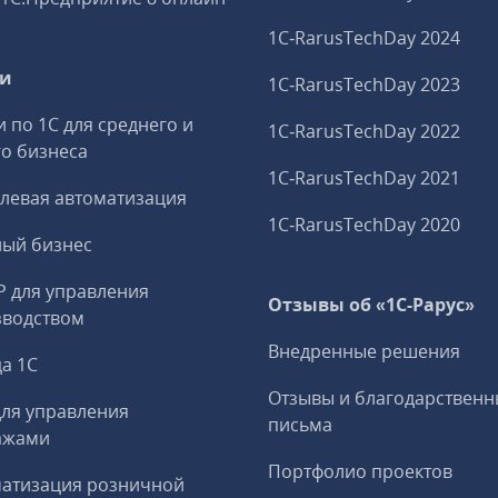
1C‑RarusTechDay 2024
ги
1C‑RarusTechDay 2023
и по 1С для среднего и
1C‑RarusTechDay 2022
о бизнеса
1C‑RarusTechDay 2021
левая автоматизация
1C‑RarusTechDay 2020
ный бизнес
P для управления
Отзывы об «1С-Рарус»
зводством
Внедренные решения
а 1С
Отзывы и благодарственн
ля управления
письма
ажами
Портфолио проектов
матизация розничной