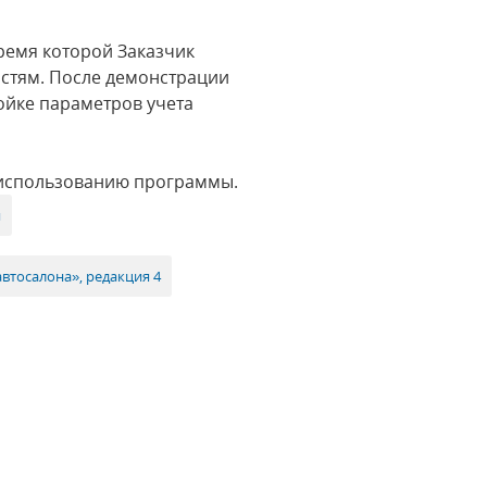
ремя которой Заказчик
остям. После демонстрации
ойке параметров учета
 использованию программы.
я
втосалона», редакция 4