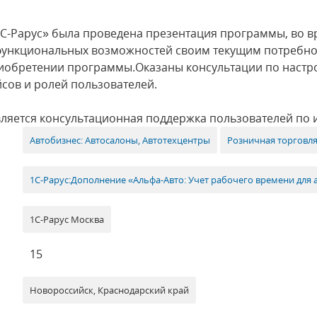
С-Рарус» была проведена презентация программы, во в
е функциональных возможностей своим текущим потребн
иобретении программы.Оказаны консультации по настр
сов и ролей пользователей.
вляется консультационная поддержка пользователей по
Автобизнес: Автосалоны, Автотехцентры
Розничная торговл
1С-Рарус:Дополнение «Альфа-Авто: Учет рабочего времени для а
1С-Рарус Москва
15
Новороссийск, Краснодарский край