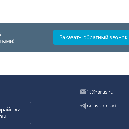
?
Заказать обратный звонок
 нами!
1c@rarus.ru
rarus_contact
прайс-лист
квы