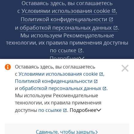
Оставаясь здесь, вы соглашаетесь
с
Условиями использования
cookie
,
Политикой конфиденциальности
и
обработкой персональных данных
.
Мы используем Рекомендательные
технологии, их правила применения доступны
по ссылке
.
Подробнее
Оставаясь здесь, вы соглашаетесь
с
Условиями использования
cookie
,
© 1998−2026 «1С‑Рарус» ®. Все права
Политикой конфиденциальности
защищены.
и
обработкой персональных данных
.
Мы используем Рекомендательные
технологии, их правила применения
Сообщить об ошибке
доступны
по ссылке
.
Подробнее
Сдвиньте, чтобы закрыть
Позвоните мне