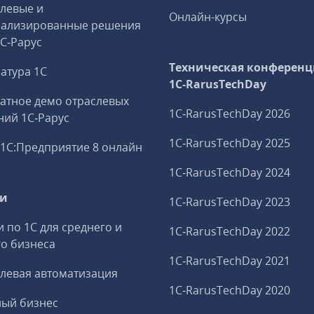
левые и
Онлайн-курсы
иализированные решения
1С‑Рарус
Техническая конференц
атура 1С
1C‑RarusTechDay
атное демо отраслевых
1C‑RarusTechDay 2026
ий 1С‑Рарус
1C‑RarusTechDay 2025
1С:Предприятие 8 онлайн
1C‑RarusTechDay 2024
ги
1C‑RarusTechDay 2023
и по 1С для среднего и
1C‑RarusTechDay 2022
о бизнеса
1C‑RarusTechDay 2021
левая автоматизация
1C‑RarusTechDay 2020
ный бизнес