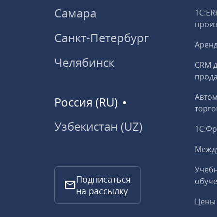
Самара
1С:ER
прои
Санкт-Петербург
Аренд
Челябинск
CRM д
прод
Авто
Россия (RU)
торго
Узбекистан (UZ)
1С:Ф
Межд
Учебн
Подписаться
обуче
на рассылку
Цены 