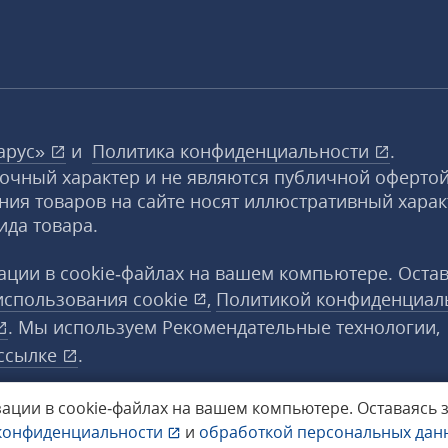
арус»
и
Политика конфиденциальности
.
вочный характер и не являются публичной офертой
ния товаров на сайте носят иллюстративный харак
ида товара.
ции в cookie‑файлах на вашем компьютере. Оста
использования
cookie
,
Политикой конфиденциал
. Мы используем Рекомендательные технологии,
ссылке
.
ации в cookie‑файлах на вашем компьютере.
Оставаясь 
конфиденциальности
и
обработкой персональных да
а защищены.