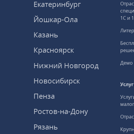
Екатеринбург
Отрас
спец
Йошкар-Ола
1С и 
Литер
Казань
Беспл
Красноярск
решен
Демо 
Нижний Новгород
Новосибирск
Услу
Пенза
Услуг
малог
Ростов-на-Дону
Отрас
Рязань
Круп