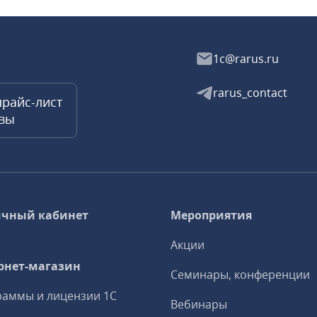
1c@rarus.ru
rarus_contact
прайс-лист
квы
чный кабинет
Мероприятия
Акции
рнет-магазин
Семинары, конференции
аммы и лицензии 1С
Вебинары