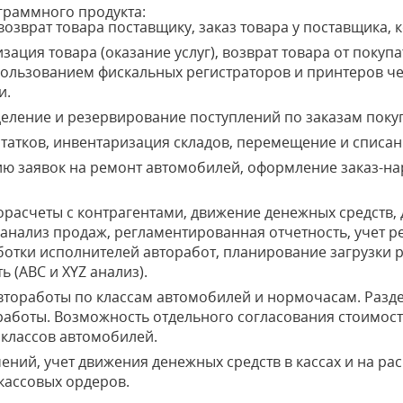
раммного продукта:
озврат товара поставщику, заказ товара у поставщика, 
ация товара (оказание услуг), возврат товара от покуп
ользованием фискальных регистраторов и принтеров ч
и.
еление и резервирование поступлений по заказам поку
татков, инвентаризация складов, перемещение и списан
 заявок на ремонт автомобилей, оформление заказ-нар
расчеты с контрагентами, движение денежных средств, 
 анализ продаж, регламентированная отчетность, учет р
ботки исполнителей авторабот, планирование загрузки 
ь (ABC и XYZ анализ).
тоработы по классам автомобилей и нормочасам. Разде
оработы. Возможность отдельного согласования стоимос
 классов автомобилей.
ений, учет движения денежных средств в кассах и на ра
кассовых ордеров.