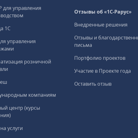
P для управления
Отзывы об «1С-Рарус»
зводством
Внедренные решения
а 1С
Отзывы и благодарственн
ля управления
письма
ажами
Портфолио проектов
матизация розничной
вли
Участие в Проекте года
реш
Оставить отзыв
ународным компаниям
ый центр (курсы
ния)
на услуги