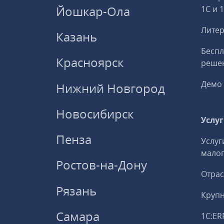
Йошкар-Ола
1С и 
Литер
Казань
Беспл
Красноярск
решен
Демо 
Нижний Новгород
Новосибирск
Услу
Пенза
Услуг
малог
Ростов-на-Дону
Отрас
Рязань
Круп
Самара
1С:ER