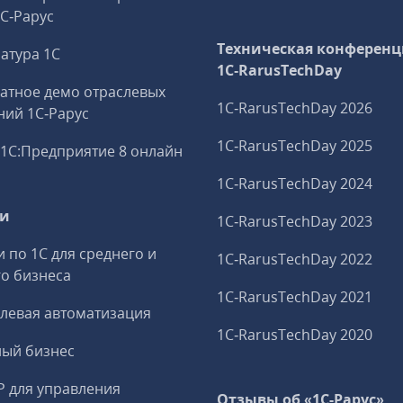
1С‑Рарус
Техническая конференц
атура 1С
1C‑RarusTechDay
атное демо отраслевых
1C‑RarusTechDay 2026
ий 1С‑Рарус
1C‑RarusTechDay 2025
1С:Предприятие 8 онлайн
1C‑RarusTechDay 2024
ги
1C‑RarusTechDay 2023
и по 1С для среднего и
1C‑RarusTechDay 2022
о бизнеса
1C‑RarusTechDay 2021
левая автоматизация
1C‑RarusTechDay 2020
ный бизнес
P для управления
Отзывы об «1С-Рарус»