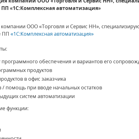
ия компании ООО «Торговля и Сервис НН», специа
е ПП «1С:Комплексная автоматизация»
 компании ООО «Торговля и Сервис НН», специализирую
е ПП
«1С:Комплексная автоматизация»
ты:
у программного обеспечения и вариантов его сопровож
ограммных продуктов
родуктов в офис заказчика
в / помощь при вводе начальных остатков
дыдущих систем автоматизации
ие функции:
и
ценности