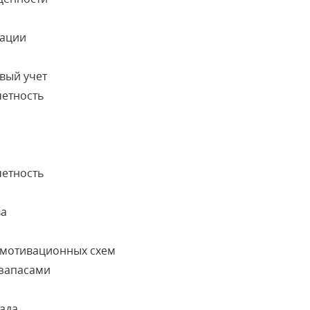
рации
овый учет
четность
четность
ва
мотивационных схем
 запасами
лада