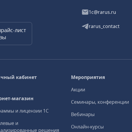
1c@rarus.ru
rarus_contact
прайс-лист
квы
чный кабинет
Мероприятия
Акции
рнет-магазин
Семинары, конференции
аммы и лицензии 1С
Вебинары
левые и
Онлайн-курсы
иализированные решения