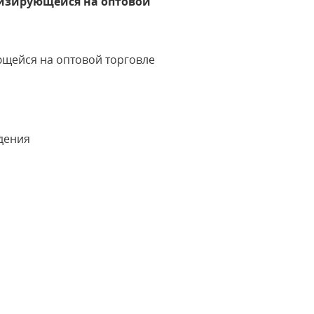
лизирующейся на оптовой
щейся на оптовой торговле
дения