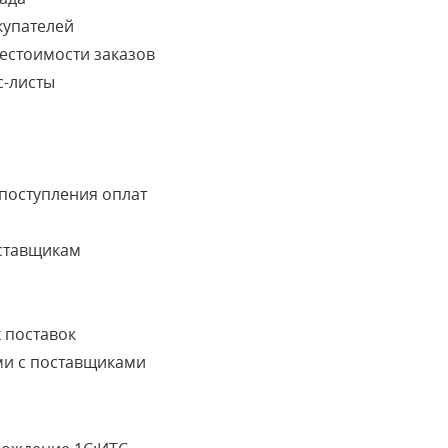
купателей
естоимости заказов
с-листы
поступления оплат
ставщикам
 поставок
и с поставщиками