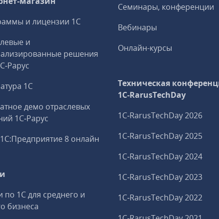
рнет-магазин
Семинары, конференции
аммы и лицензии 1С
Вебинары
левые и
Онлайн-курсы
иализированные решения
1С‑Рарус
Техническая конференц
атура 1С
1C‑RarusTechDay
атное демо отраслевых
1C‑RarusTechDay 2026
ий 1С‑Рарус
1C‑RarusTechDay 2025
1С:Предприятие 8 онлайн
1C‑RarusTechDay 2024
ги
1C‑RarusTechDay 2023
и по 1С для среднего и
1C‑RarusTechDay 2022
о бизнеса
1C‑RarusTechDay 2021