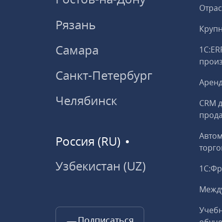
Отрас
Рязань
Круп
Самара
1С:ER
прои
Санкт-Петербург
Аренд
Челябинск
CRM д
прод
Авто
Россия (RU)
торго
Узбекистан (UZ)
1С:Ф
Межд
Учебн
Подписаться