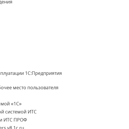
дения
сплуатации 1С:Предприятия
бочее место пользователя
ммой «1С»
ой системой ИТС
ми ИТС ПРОФ
rs.v8.1c.ru