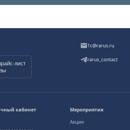
1c@rarus.ru
rarus_contact
прайс-лист
квы
чный кабинет
Мероприятия
Акции