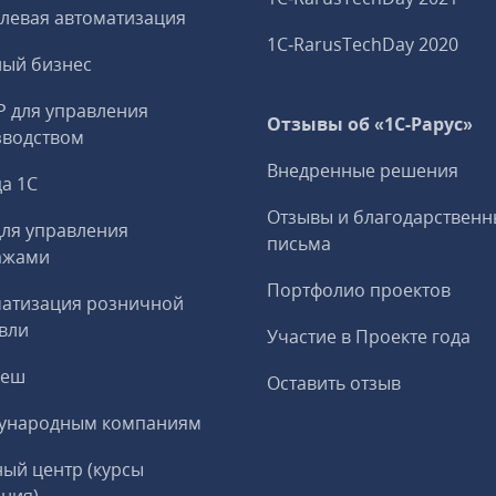
левая автоматизация
1C‑RarusTechDay 2020
ный бизнес
P для управления
Отзывы об «1С-Рарус»
зводством
Внедренные решения
а 1С
Отзывы и благодарственн
ля управления
письма
ажами
Портфолио проектов
матизация розничной
вли
Участие в Проекте года
реш
Оставить отзыв
ународным компаниям
ый центр (курсы