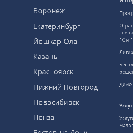
Инте
Воронеж
Прогр
Екатеринбург
Отрас
спец
Йошкар-Ола
1С и 
Литер
Казань
Беспл
Красноярск
решен
Демо 
Нижний Новгород
Новосибирск
Услу
Пенза
Услуг
малог
Ростов-на-Дону