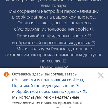
вида товара.
Мы сохраняем настройки персонализации
в cookie‑файлах на вашем компьютере.
Оставаясь здесь, вы соглашаетесь
с
Условиями использования
cookie
,
Политикой конфиденциальности
и
обработкой персональных данных
.
Мы используем Рекомендательные
технологии, их правила применения доступны
по ссылке
.
Подробнее
Оставаясь здесь, вы соглашаетесь
с
Условиями использования
cookie
,
© 1998−2026 «1С‑Рарус» ®. Все права
Политикой конфиденциальности
защищены.
и
обработкой персональных данных
.
Мы используем Рекомендательные
технологии, их правила применения
Сообщить об ошибке