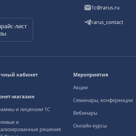
1c@rarus.ru
rarus_contact
прайс-лист
квы
чный кабинет
Мероприятия
Акции
рнет-магазин
Семинары, конференции
аммы и лицензии 1С
Вебинары
левые и
Онлайн-курсы
иализированные решения