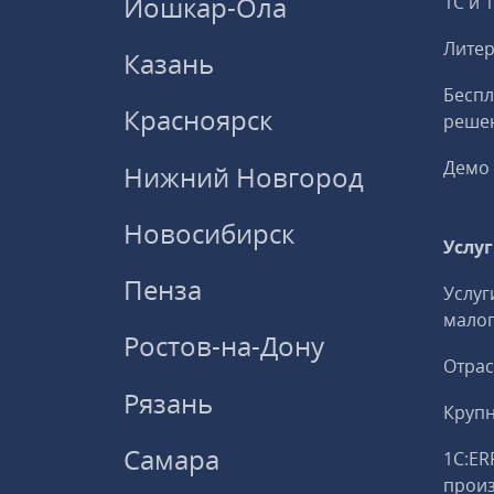
Йошкар-Ола
1С и 
Литер
Казань
Беспл
Красноярск
решен
Демо 
Нижний Новгород
Новосибирск
Услу
Пенза
Услуг
малог
Ростов-на-Дону
Отрас
Рязань
Круп
Самара
1С:ER
прои