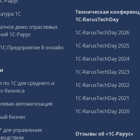
1С‑Рарус
Техническая конференц
атура 1С
1C‑RarusTechDay
атное демо отраслевых
1C‑RarusTechDay 2026
ий 1С‑Рарус
1C‑RarusTechDay 2025
1С:Предприятие 8 онлайн
1C‑RarusTechDay 2024
ги
1C‑RarusTechDay 2023
и по 1С для среднего и
1C‑RarusTechDay 2022
о бизнеса
1C‑RarusTechDay 2021
левая автоматизация
1C‑RarusTechDay 2020
ный бизнес
P для управления
Отзывы об «1С-Рарус»
зводством