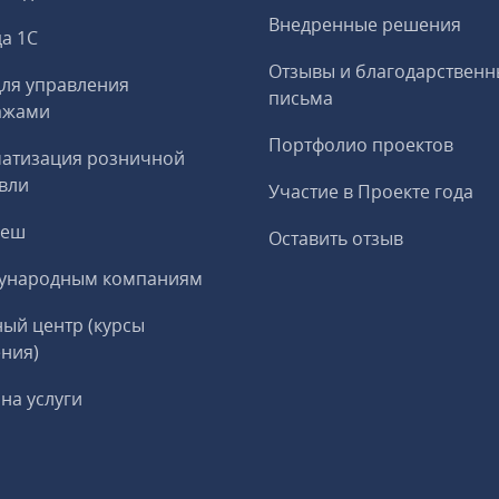
Внедренные решения
а 1С
Отзывы и благодарственн
ля управления
письма
ажами
Портфолио проектов
матизация розничной
вли
Участие в Проекте года
реш
Оставить отзыв
ународным компаниям
ый центр (курсы
ния)
на услуги