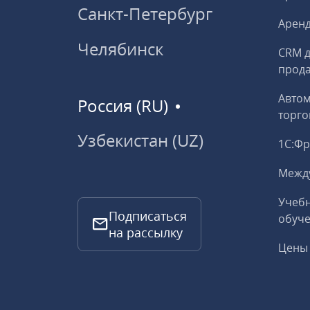
Санкт-Петербург
Аренд
Челябинск
CRM д
прод
Авто
Россия (RU)
торго
Узбекистан (UZ)
1С:Ф
Межд
Учебн
Подписаться
обуче
на рассылку
Цены 