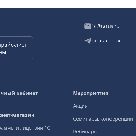
1c@rarus.ru
rarus_contact
прайс-лист
квы
чный кабинет
Мероприятия
Акции
рнет-магазин
Семинары, конференции
аммы и лицензии 1С
Вебинары