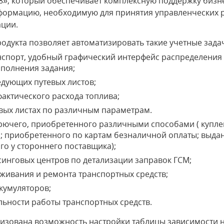
8», который обеспечивает комплексную поддержку бизне
нформацию, необходимую для принятия управленческих
ации.
дукта позволяет автоматизировать такие учетные задач
анспорт, удобный графический интерфейс распределения
ыполнения задания;
едующих путевых листов;
фактического расхода топлива;
евых листах по различным параметрам.
ючего, приобретенного различными способами ( купле
; приобретенного по картам безналичной оплаты; выдан
го у стороннего поставщика);
синговых центров по детализации заправок ГСМ;
уживания и ремонта транспортных средств;
кумуляторов;
льности работы транспортных средств.
изована возможность настройки таблицы зависимости н