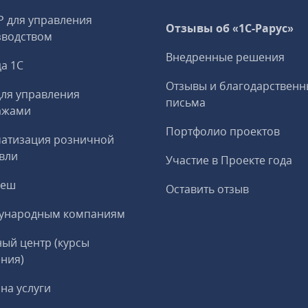
P для управления
Отзывы об «1С-Рарус»
зводством
Внедренные решения
а 1С
Отзывы и благодарственн
ля управления
письма
ажами
Портфолио проектов
матизация розничной
вли
Участие в Проекте года
реш
Оставить отзыв
ународным компаниям
ый центр (курсы
ния)
на услуги