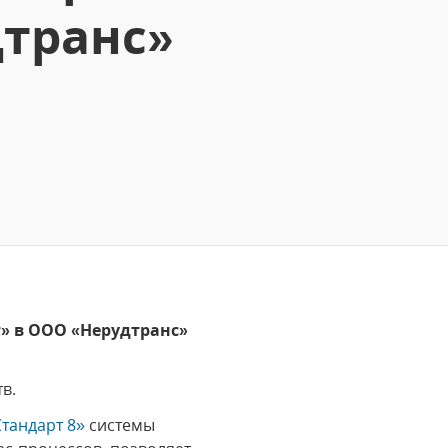
дтранс»
т» в ООО «Нерудтранс»
в.
тандарт 8»
системы