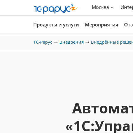
Москва
Инте
Продукты и услуги
Мероприятия
От
1С-Рарус
Внедрения
Внедрённые реше
Автома
«1С:Упра