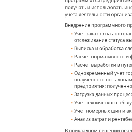
программ «1С:Предприятие 
получать и использовать и
учета деятельности организ
Внедрение программного про
Учет заказов на автотр
отслеживание статуса в
Выписка и обработка сл
Расчет нормативного и 
Расчет выработки в пут
Одновременный учет гор
полученного по талонам
предприятия; полученно
Загрузка данных процес
Учет технического обсл
Учет номерных шин и ак
Анализ затрат и рентабе
В прикладном решении реал