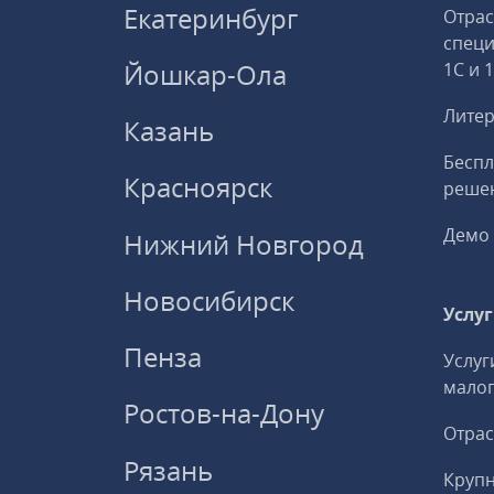
Екатеринбург
Отрас
спец
Йошкар-Ола
1С и 
Литер
Казань
Беспл
Красноярск
решен
Демо 
Нижний Новгород
Новосибирск
Услу
Пенза
Услуг
малог
Ростов-на-Дону
Отрас
Рязань
Круп