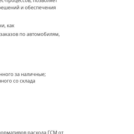
с-процессов, позволяет
 решений и обеспечения
и, как
 заказов по автомобилям,
нного за наличные;
ного со склада
ормативов расхода ГСМ от