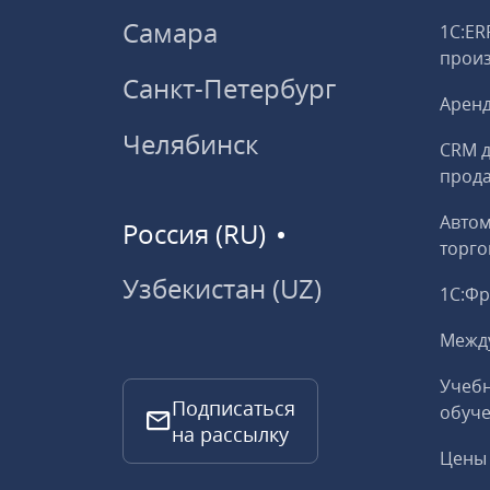
Самара
1С:ER
прои
Санкт-Петербург
Аренд
Челябинск
CRM д
прод
Авто
Россия (RU)
торго
Узбекистан (UZ)
1С:Ф
Межд
Учебн
Подписаться
обуче
на рассылку
Цены 