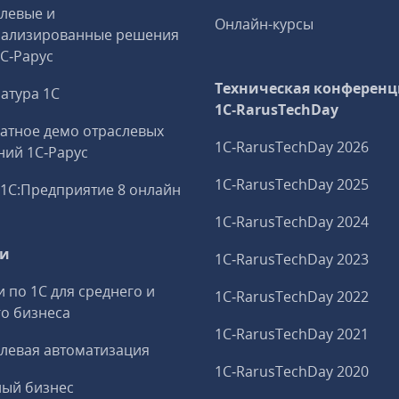
левые и
Онлайн-курсы
иализированные решения
1С‑Рарус
Техническая конференц
атура 1С
1C‑RarusTechDay
атное демо отраслевых
1C‑RarusTechDay 2026
ий 1С‑Рарус
1C‑RarusTechDay 2025
1С:Предприятие 8 онлайн
1C‑RarusTechDay 2024
ги
1C‑RarusTechDay 2023
и по 1С для среднего и
1C‑RarusTechDay 2022
о бизнеса
1C‑RarusTechDay 2021
левая автоматизация
1C‑RarusTechDay 2020
ный бизнес