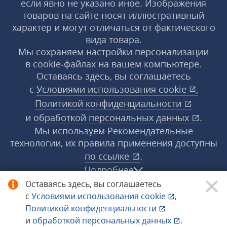
если явно не указано иное. Изображения
товаров на сайте носят иллюстративный
характер и могут отличаться от фактического
вида товара.
Мы сохраняем настройки персонализации
в cookie‑файлах на вашем компьютере.
Оставаясь здесь, вы соглашаетесь
с
Условиями использования
cookie
,
Политикой конфиденциальности
и
обработкой персональных данных
.
Мы используем Рекомендательные
технологии, их правила применения доступны
по ссылке
.
Подробнее
Оставаясь здесь, вы соглашаетесь
с
Условиями использования
cookie
,
© 1998−2026 «1С‑Рарус» ®. Все права
Политикой конфиденциальности
защищены.
и
обработкой персональных данных
.