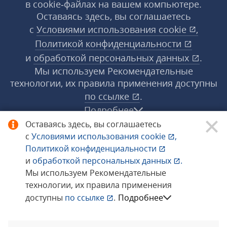
в cookie‑файлах на вашем компьютере.
Оставаясь здесь, вы соглашаетесь
с
Условиями использования
cookie
,
Политикой конфиденциальности
и
обработкой персональных данных
.
Мы используем Рекомендательные
технологии, их правила применения доступны
по ссылке
.
Подробнее
Оставаясь здесь, вы соглашаетесь
с
Условиями использования
cookie
,
© 1998−2026 «1С‑Рарус» ®. Все права
Политикой конфиденциальности
защищены.
и
обработкой персональных данных
.
Мы используем Рекомендательные
технологии, их правила применения
Сообщить об ошибке
доступны
по ссылке
.
Подробнее