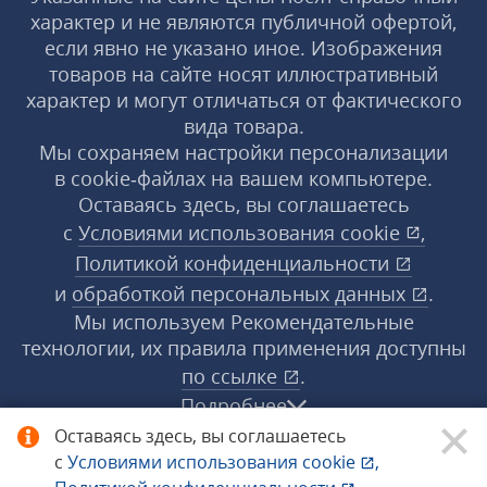
характер и не являются публичной офертой,
если явно не указано иное. Изображения
товаров на сайте носят иллюстративный
характер и могут отличаться от фактического
вида товара.
Мы сохраняем настройки персонализации
в cookie‑файлах на вашем компьютере.
Оставаясь здесь, вы соглашаетесь
с
Условиями использования
cookie
,
Политикой конфиденциальности
и
обработкой персональных данных
.
Мы используем Рекомендательные
технологии, их правила применения доступны
по ссылке
.
Подробнее
Оставаясь здесь, вы соглашаетесь
с
Условиями использования
cookie
,
© 1998−2026 «1С‑Рарус» ®. Все права