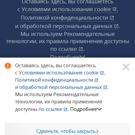
Оставаясь здесь, вы соглашаетесь
с
Условиями использования
cookie
,
Политикой конфиденциальности
и
обработкой персональных данных
.
Мы используем Рекомендательные
технологии, их правила применения доступны
по ссылке
.
Подробнее
Оставаясь здесь, вы соглашаетесь
с
Условиями использования
cookie
,
© 1998−2026 «1С‑Рарус» ®. Все права
Политикой конфиденциальности
защищены.
и
обработкой персональных данных
.
Мы используем Рекомендательные
технологии, их правила применения
Сообщить об ошибке
доступны
по ссылке
.
Подробнее
Сдвиньте, чтобы закрыть
Позвоните мне