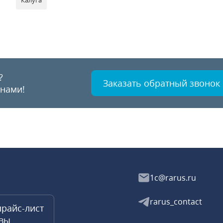
Калуга
?
Заказать обратный звонок
 нами!
1c@rarus.ru
rarus_contact
прайс-лист
квы