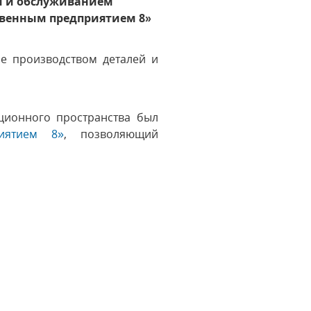
м и обслуживанием
твенным предприятием 8»
е производством деталей и
ционного пространства был
риятием 8»
, позволяющий