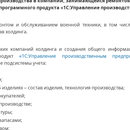
производства в компании, занимающейся ремонто
е программного продукта «1С:Управление производс
нтом и обслуживанием военной техники, в том числ
ав холдинга.
ьких компаний холдинга и создания общего информа
родукт
«1С:Управление производственным предп
е подсистемы учета:
;
изделиях – состав изделия, технология производства;
купателей;
производстве;
туры;
запасами;
вом;