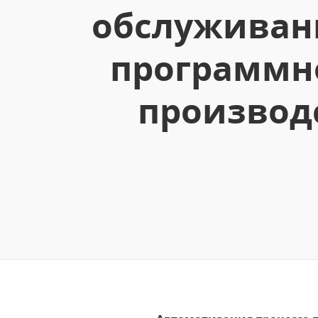
обслуживани
программно
производ