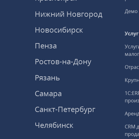
Демо 
Нижний Новгород
Новосибирск
Услу
Пенза
Услуг
малог
Ростов-на-Дону
Отрас
Рязань
Круп
Самара
1С:ER
прои
Санкт-Петербург
Аренд
Челябинск
CRM д
прод