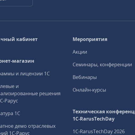
чный кабинет
Мероприятия
Акции
рнет-магазин
Семинары, конференции
аммы и лицензии 1С
Вебинары
левые и
Онлайн-курсы
иализированные решения
1С‑Рарус
Техническая конференц
атура 1С
1C‑RarusTechDay
атное демо отраслевых
1C‑RarusTechDay 2026
ий 1С‑Рарус