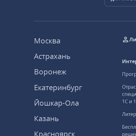
Москва
Ли
Астрахань
Инте
Воронеж
Прогр
Екатеринбург
Отрас
спец
Йошкар-Ола
1С и 
Литер
Казань
Беспл
Красноярск
решен