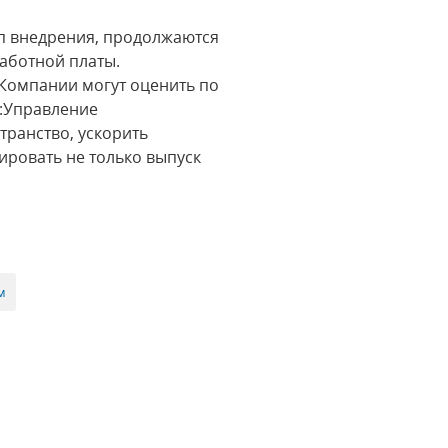
ап внедрения, продолжаются
работной платы.
 Компании могут оценить по
С:Управление
ранство, ускорить
ировать не только выпуск
м