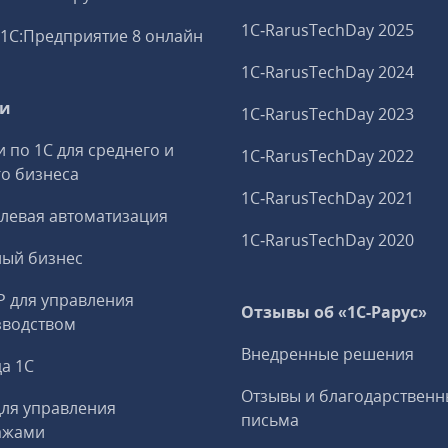
1C‑RarusTechDay 2025
1С:Предприятие 8 онлайн
1C‑RarusTechDay 2024
ги
1C‑RarusTechDay 2023
и по 1С для среднего и
1C‑RarusTechDay 2022
о бизнеса
1C‑RarusTechDay 2021
левая автоматизация
1C‑RarusTechDay 2020
ный бизнес
P для управления
Отзывы об «1С-Рарус»
зводством
Внедренные решения
а 1С
Отзывы и благодарственн
ля управления
письма
ажами