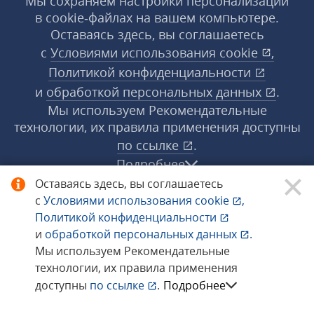
Мы сохраняем настройки персонализации
в cookie‑файлах на вашем компьютере.
Оставаясь здесь, вы соглашаетесь
с
Условиями использования
cookie
,
Политикой конфиденциальности
и
обработкой персональных данных
.
Мы используем Рекомендательные
технологии, их правила применения доступны
по ссылке
.
Подробнее
Оставаясь здесь, вы соглашаетесь
с
Условиями использования
cookie
,
© 1998−2026 «1С‑Рарус» ®. Все права
Политикой конфиденциальности
защищены.
и
обработкой персональных данных
.
Мы используем Рекомендательные
технологии, их правила применения
Сообщить об ошибке
доступны
по ссылке
.
Подробнее