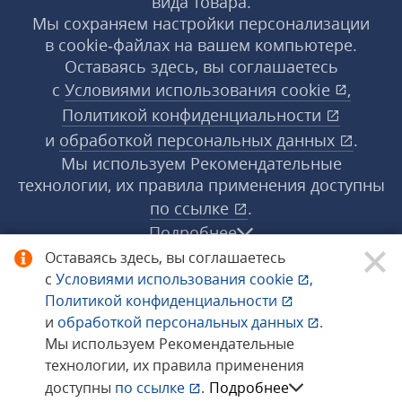
вида товара.
Мы сохраняем настройки персонализации
в cookie‑файлах на вашем компьютере.
Оставаясь здесь, вы соглашаетесь
с
Условиями использования
cookie
,
Политикой конфиденциальности
и
обработкой персональных данных
.
Мы используем Рекомендательные
технологии, их правила применения доступны
по ссылке
.
Подробнее
Оставаясь здесь, вы соглашаетесь
с
Условиями использования
cookie
,
© 1998−2026 «1С‑Рарус» ®. Все права
Политикой конфиденциальности
защищены.
и
обработкой персональных данных
.
Мы используем Рекомендательные
технологии, их правила применения
Сообщить об ошибке
доступны
по ссылке
.
Подробнее