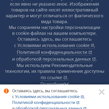
если явно не указано иное. Изображения
товаров на сайте носят иллюстративный
характер и могут отличаться от фактического
вида товара.
Мы сохраняем настройки персонализации
в cookie‑файлах на вашем компьютере.
Оставаясь здесь, вы соглашаетесь
с
Условиями использования
cookie
,
Политикой конфиденциальности
и
обработкой персональных данных
.
Мы используем Рекомендательные
технологии, их правила применения доступны
по ссылке
.
Подробнее
Оставаясь здесь, вы соглашаетесь
с
Условиями использования
cookie
,
© 1998−2026 «1С‑Рарус» ®. Все права
Политикой конфиденциальности
защищены.
и
обработкой персональных данных
.