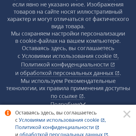
если явно не указано иное. Изображения
товаров на сайте носят иллюстративный
характер и могут отличаться от фактического
вида товара.
Мы сохраняем настройки персонализации
в cookie‑файлах на вашем компьютере.
Оставаясь здесь, вы соглашаетесь
с
Условиями использования
cookie
,
Политикой конфиденциальности
и
обработкой персональных данных
.
Мы используем Рекомендательные
технологии, их правила применения доступны
по ссылке
.
Подробнее
Оставаясь здесь, вы соглашаетесь
с
Условиями использования
cookie
,
© 1998−2026 «1С‑Рарус» ®. Все права
Политикой конфиденциальности
защищены.
и
обработкой персональных данных
.