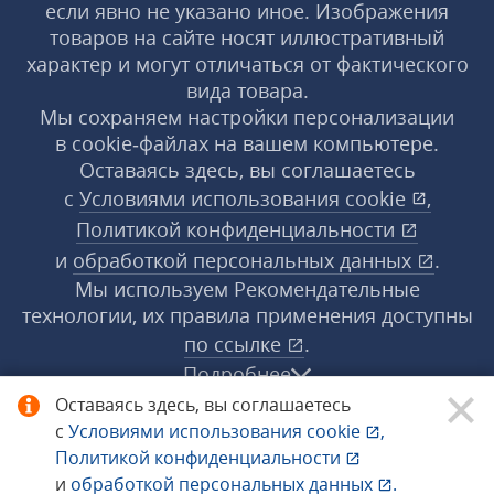
если явно не указано иное. Изображения
товаров на сайте носят иллюстративный
характер и могут отличаться от фактического
вида товара.
Мы сохраняем настройки персонализации
в cookie‑файлах на вашем компьютере.
Оставаясь здесь, вы соглашаетесь
с
Условиями использования
cookie
,
Политикой конфиденциальности
и
обработкой персональных данных
.
Мы используем Рекомендательные
технологии, их правила применения доступны
по ссылке
.
Подробнее
Оставаясь здесь, вы соглашаетесь
с
Условиями использования
cookie
,
© 1998−2026 «1С‑Рарус» ®. Все права
Политикой конфиденциальности
защищены.
и
обработкой персональных данных
.