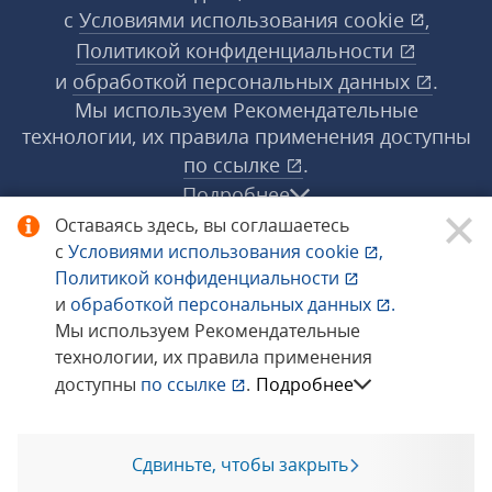
с
Условиями использования
cookie
,
Политикой конфиденциальности
и
обработкой персональных данных
.
Мы используем Рекомендательные
технологии, их правила применения доступны
по ссылке
.
Подробнее
Оставаясь здесь, вы соглашаетесь
с
Условиями использования
cookie
,
© 1998−2026 «1С‑Рарус» ®. Все права
Политикой конфиденциальности
защищены.
и
обработкой персональных данных
.
Мы используем Рекомендательные
технологии, их правила применения
Сообщить об ошибке
доступны
по ссылке
.
Подробнее
Сдвиньте, чтобы закрыть
Позвоните мне