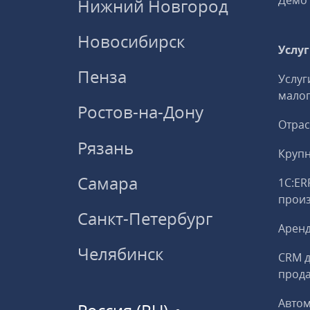
Демо 
Нижний Новгород
Новосибирск
Услу
Пенза
Услуг
малог
Ростов-на-Дону
Отрас
Рязань
Круп
Самара
1С:ER
прои
Санкт-Петербург
Аренд
Челябинск
CRM д
прод
Авто