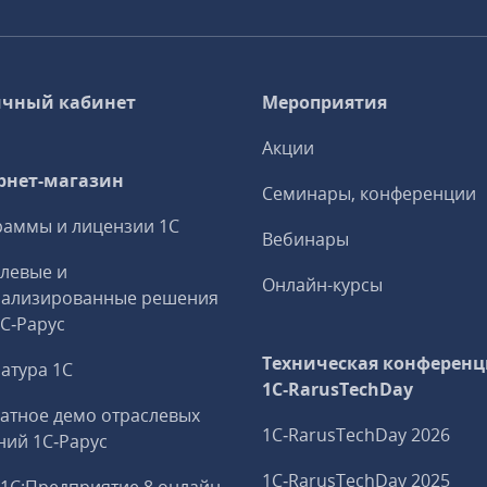
чный кабинет
Мероприятия
Акции
рнет-магазин
Семинары, конференции
аммы и лицензии 1С
Вебинары
левые и
Онлайн-курсы
иализированные решения
1С‑Рарус
Техническая конференц
атура 1С
1C‑RarusTechDay
атное демо отраслевых
1C‑RarusTechDay 2026
ий 1С‑Рарус
1C‑RarusTechDay 2025