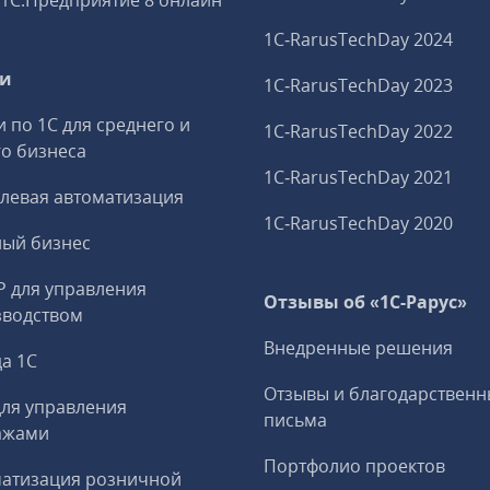
1С:Предприятие 8 онлайн
1C‑RarusTechDay 2024
ги
1C‑RarusTechDay 2023
и по 1С для среднего и
1C‑RarusTechDay 2022
о бизнеса
1C‑RarusTechDay 2021
левая автоматизация
1C‑RarusTechDay 2020
ный бизнес
P для управления
Отзывы об «1С-Рарус»
зводством
Внедренные решения
а 1С
Отзывы и благодарственн
ля управления
письма
ажами
Портфолио проектов
матизация розничной