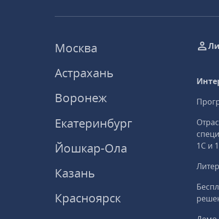
Москва
Ли
Астрахань
Инте
Воронеж
Прогр
Екатеринбург
Отрас
спец
Йошкар-Ола
1С и 
Литер
Казань
Беспл
Красноярск
решен