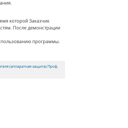
вания.
емя которой Заказчик
остям. После демонстрации
использованию программы.
ателя (аппаратная защита) Проф,