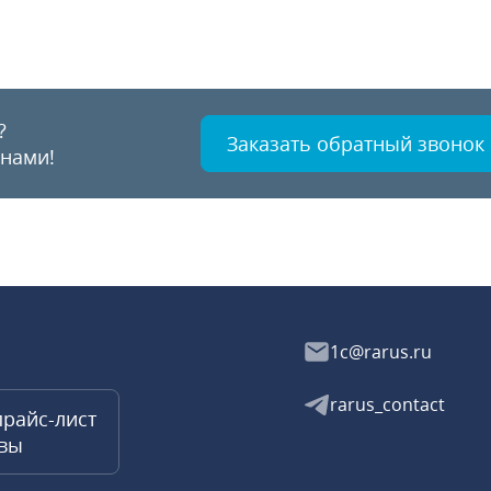
?
Заказать обратный звонок
 нами!
1c@rarus.ru
rarus_contact
прайс-лист
квы