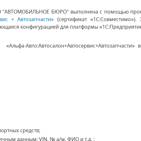
ОО "АВТОМОБИЛЬНОЕ БЮРО" выполнена с помощью про
вис + Автозапчасти»
(сертификат «1С:Совместимо»). 
ляющаяся конфигурацией для платформы «1С:Предприяти
а
«Альфа-Авто:Автосалон+Автосервис+Автозапчасти» 
портных средств;
чным данным: VIN, № а/м, ФИО и т.д. ;