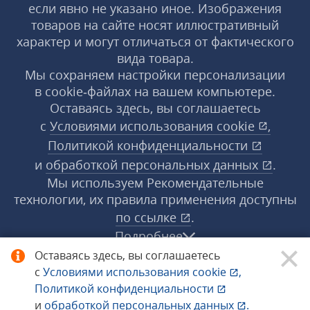
если явно не указано иное. Изображения
товаров на сайте носят иллюстративный
характер и могут отличаться от фактического
вида товара.
Мы сохраняем настройки персонализации
в cookie‑файлах на вашем компьютере.
Оставаясь здесь, вы соглашаетесь
с
Условиями использования
cookie
,
Политикой конфиденциальности
и
обработкой персональных данных
.
Мы используем Рекомендательные
технологии, их правила применения доступны
по ссылке
.
Подробнее
Оставаясь здесь, вы соглашаетесь
с
Условиями использования
cookie
,
© 1998−2026 «1С‑Рарус» ®. Все права
Политикой конфиденциальности
защищены.
и
обработкой персональных данных
.