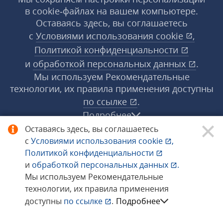
в cookie‑файлах на вашем компьютере.
Оставаясь здесь, вы соглашаетесь
с
Условиями использования
cookie
,
Политикой конфиденциальности
и
обработкой персональных данных
.
Мы используем Рекомендательные
технологии, их правила применения доступны
по ссылке
.
Подробнее
Оставаясь здесь, вы соглашаетесь
с
Условиями использования
cookie
,
© 1998−2026 «1С‑Рарус» ®. Все права
Политикой конфиденциальности
защищены.
и
обработкой персональных данных
.
Мы используем Рекомендательные
технологии, их правила применения
Сообщить об ошибке
доступны
по ссылке
.
Подробнее