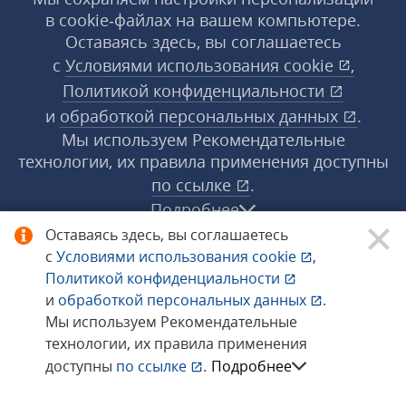
в cookie‑файлах на вашем компьютере.
Оставаясь здесь, вы соглашаетесь
с
Условиями использования
cookie
,
Политикой конфиденциальности
и
обработкой персональных данных
.
Мы используем Рекомендательные
технологии, их правила применения доступны
по ссылке
.
Подробнее
Оставаясь здесь, вы соглашаетесь
с
Условиями использования
cookie
,
© 1998−2026 «1С‑Рарус» ®. Все права
Политикой конфиденциальности
защищены.
и
обработкой персональных данных
.
Мы используем Рекомендательные
технологии, их правила применения
Сообщить об ошибке
доступны
по ссылке
.
Подробнее