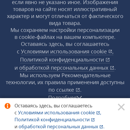
если явно не указано иное. Изображения
товаров на сайте носят иллюстративный
характер и могут отличаться от фактического
вида товара.
Мы сохраняем настройки персонализации
в cookie‑файлах на вашем компьютере.
Оставаясь здесь, вы соглашаетесь
с
Условиями использования
cookie
,
Политикой конфиденциальности
и
обработкой персональных данных
.
Мы используем Рекомендательные
технологии, их правила применения доступны
по ссылке
.
Подробнее
Оставаясь здесь, вы соглашаетесь
с
Условиями использования
cookie
,
© 1998−2026 «1С‑Рарус» ®. Все права
Политикой конфиденциальности
защищены.
и
обработкой персональных данных
.