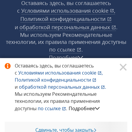
Оставаясь здесь, вы соглашаетесь
с
Условиями использования
cookie
,
Политикой конфиденциальности
и
обработкой персональных данных
.
Мы используем Рекомендательные
технологии, их правила применения доступны
по ссылке
.
Подробнее
Оставаясь здесь, вы соглашаетесь
с
Условиями использования
cookie
,
© 1998−2026 «1С‑Рарус» ®. Все права
Политикой конфиденциальности
защищены.
и
обработкой персональных данных
.
Мы используем Рекомендательные
технологии, их правила применения
Сообщить об ошибке
доступны
по ссылке
.
Подробнее
Сдвиньте, чтобы закрыть
Позвоните мне