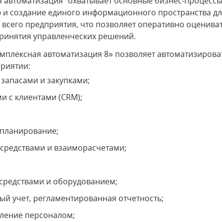
 автоматизация" охватывает основные бизнес-процессы
 и создание единого информационного пространства д
 всего предприятия, что позволяет оперативно оценива
ринятия управленческих решений.
мплексная автоматизация 8» позволяет автоматизирова
приятии:
запасами и закупками;
и с клиентами (CRM);
 планирование;
средствами и взаиморасчетами;
средствами и оборудованием;
вый учет, регламентированная отчетность;
вление персоналом;