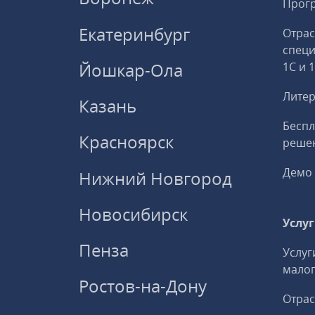
Прогр
Екатеринбург
Отрас
спец
Йошкар-Ола
1С и 
Литер
Казань
Беспл
Красноярск
решен
Демо 
Нижний Новгород
Новосибирск
Услу
Пенза
Услуг
малог
Ростов-на-Дону
Отрас