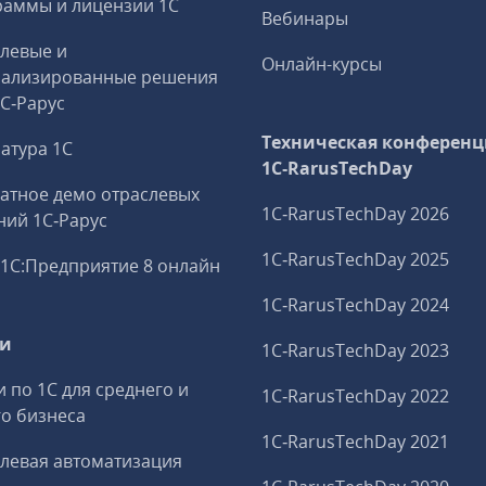
аммы и лицензии 1С
Вебинары
левые и
Онлайн-курсы
иализированные решения
1С‑Рарус
Техническая конференц
атура 1С
1C‑RarusTechDay
атное демо отраслевых
1C‑RarusTechDay 2026
ий 1С‑Рарус
1C‑RarusTechDay 2025
1С:Предприятие 8 онлайн
1C‑RarusTechDay 2024
ги
1C‑RarusTechDay 2023
и по 1С для среднего и
1C‑RarusTechDay 2022
о бизнеса
1C‑RarusTechDay 2021
левая автоматизация