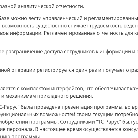
азной аналитической отчетности.
зе можно вести управленческий и регламентированный 
а возможность существенно снижает трудоемкость ведени
вов информации. Регламентированная отчетность для 
е разграничение доступа сотрудников к информации и 
ной операции регистрируется один раз и получает отр
яется с комплектом интерфейсов, что обеспечивает ка
 и механизмам прикладного решения.
-Рарус" была проведена презентация программы, во вр
е функциональных возможностей своим текущим потребн
иобретении программы. Сотрудниками "1С-Рарус" был 
ие персонала. В настоящее время осуществляется конс
анию программы.