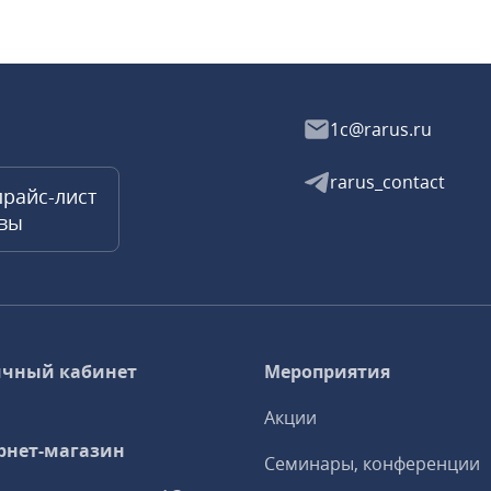
1c@rarus.ru
rarus_contact
прайс-лист
квы
чный кабинет
Мероприятия
Акции
рнет-магазин
Семинары, конференции