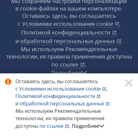
Мы сохраняем настройки персонализации
в cookie‑файлах на вашем компьютере.
Оставаясь здесь, вы соглашаетесь
с
Условиями использования
cookie
,
Политикой конфиденциальности
и
обработкой персональных данных
.
Мы используем Рекомендательные
технологии, их правила применения доступны
по ссылке
.
Подробнее
Оставаясь здесь, вы соглашаетесь
с
Условиями использования
cookie
,
© 1998−2026 «1С‑Рарус» ®. Все права
Политикой конфиденциальности
защищены.
и
обработкой персональных данных
.
Мы используем Рекомендательные
технологии, их правила применения
Сообщить об ошибке
доступны
по ссылке
.
Подробнее