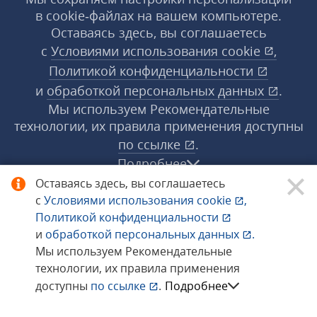
в cookie‑файлах на вашем компьютере.
Оставаясь здесь, вы соглашаетесь
с
Условиями использования
cookie
,
Политикой конфиденциальности
и
обработкой персональных данных
.
Мы используем Рекомендательные
технологии, их правила применения доступны
по ссылке
.
Подробнее
Оставаясь здесь, вы соглашаетесь
с
Условиями использования
cookie
,
© 1998−2026 «1С‑Рарус» ®. Все права
Политикой конфиденциальности
защищены.
и
обработкой персональных данных
.
Мы используем Рекомендательные
технологии, их правила применения
Сообщить об ошибке
доступны
по ссылке
.
Подробнее