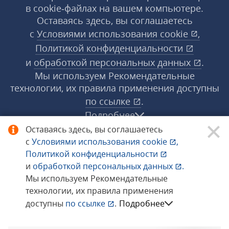
в cookie‑файлах на вашем компьютере.
Оставаясь здесь, вы соглашаетесь
с
Условиями использования
cookie
,
Политикой конфиденциальности
и
обработкой персональных данных
.
Мы используем Рекомендательные
технологии, их правила применения доступны
по ссылке
.
Подробнее
Оставаясь здесь, вы соглашаетесь
с
Условиями использования
cookie
,
© 1998−2026 «1С‑Рарус» ®. Все права
Политикой конфиденциальности
защищены.
и
обработкой персональных данных
.
Мы используем Рекомендательные
технологии, их правила применения
Сообщить об ошибке
доступны
по ссылке
.
Подробнее