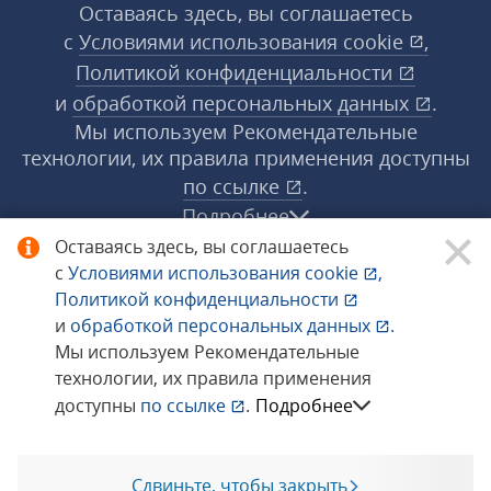
Оставаясь здесь, вы соглашаетесь
с
Условиями использования
cookie
,
Политикой конфиденциальности
и
обработкой персональных данных
.
Мы используем Рекомендательные
технологии, их правила применения доступны
по ссылке
.
Подробнее
Оставаясь здесь, вы соглашаетесь
с
Условиями использования
cookie
,
© 1998−2026 «1С‑Рарус» ®. Все права
Политикой конфиденциальности
защищены.
и
обработкой персональных данных
.
Мы используем Рекомендательные
технологии, их правила применения
Сообщить об ошибке
доступны
по ссылке
.
Подробнее
Сдвиньте, чтобы закрыть
Позвоните мне