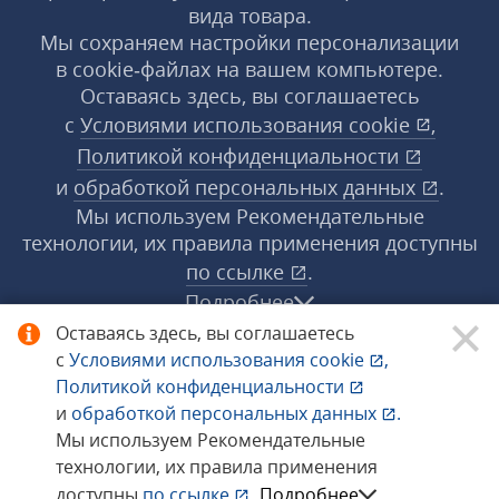
вида товара.
Мы сохраняем настройки персонализации
в cookie‑файлах на вашем компьютере.
Оставаясь здесь, вы соглашаетесь
с
Условиями использования
cookie
,
Политикой конфиденциальности
и
обработкой персональных данных
.
Мы используем Рекомендательные
технологии, их правила применения доступны
по ссылке
.
Подробнее
Оставаясь здесь, вы соглашаетесь
с
Условиями использования
cookie
,
© 1998−2026 «1С‑Рарус» ®. Все права
Политикой конфиденциальности
защищены.
и
обработкой персональных данных
.
Мы используем Рекомендательные
технологии, их правила применения
Сообщить об ошибке
доступны
по ссылке
.
Подробнее