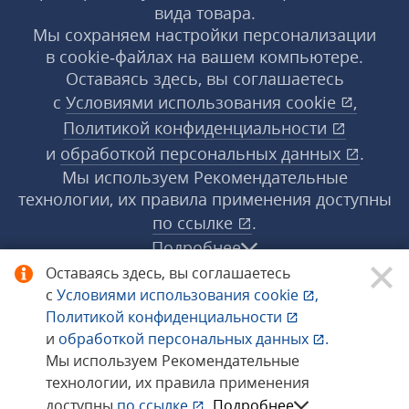
вида товара.
Мы сохраняем настройки персонализации
в cookie‑файлах на вашем компьютере.
Оставаясь здесь, вы соглашаетесь
с
Условиями использования
cookie
,
Политикой конфиденциальности
и
обработкой персональных данных
.
Мы используем Рекомендательные
технологии, их правила применения доступны
по ссылке
.
Подробнее
Оставаясь здесь, вы соглашаетесь
с
Условиями использования
cookie
,
© 1998−2026 «1С‑Рарус» ®. Все права
Политикой конфиденциальности
защищены.
и
обработкой персональных данных
.
Мы используем Рекомендательные
технологии, их правила применения
Сообщить об ошибке
доступны
по ссылке
.
Подробнее