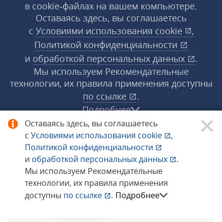
в cookie‑файлах на вашем компьютере.
Оставаясь здесь, вы соглашаетесь
с
Условиями использования
cookie
,
Политикой конфиденциальности
и
обработкой персональных данных
.
Мы используем Рекомендательные
технологии, их правила применения доступны
по ссылке
.
Подробнее
Оставаясь здесь, вы соглашаетесь
с
Условиями использования
cookie
,
© 1998−2026 «1С‑Рарус» ®. Все права
Политикой конфиденциальности
защищены.
и
обработкой персональных данных
.
Мы используем Рекомендательные
технологии, их правила применения
Сообщить об ошибке
доступны
по ссылке
.
Подробнее