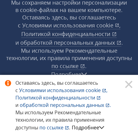
Мы сохраняем настройки персонализации
в cookie‑файлах на вашем компьютере.
Оставаясь здесь, вы соглашаетесь
с
Условиями использования
cookie
,
Политикой конфиденциальности
и
обработкой персональных данных
.
Мы используем Рекомендательные
технологии, их правила применения доступны
по ссылке
.
Подробнее
Оставаясь здесь, вы соглашаетесь
с
Условиями использования
cookie
,
© 1998−2026 «1С‑Рарус» ®. Все права
Политикой конфиденциальности
защищены.
и
обработкой персональных данных
.
Мы используем Рекомендательные
технологии, их правила применения
Сообщить об ошибке
доступны
по ссылке
.
Подробнее