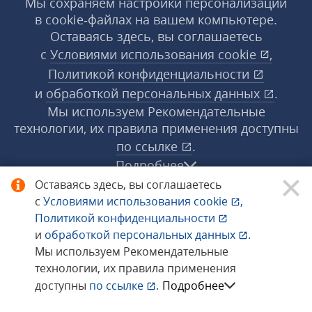
Мы сохраняем настройки персонализации
в cookie‑файлах на вашем компьютере.
Оставаясь здесь, вы соглашаетесь
с
Условиями использования
cookie
,
Политикой конфиденциальности
и
обработкой персональных данных
.
Мы используем Рекомендательные
технологии, их правила применения доступны
по ссылке
.
Подробнее
Оставаясь здесь, вы соглашаетесь
с
Условиями использования
cookie
,
© 1998−2026 «1С‑Рарус» ®. Все права
Политикой конфиденциальности
защищены.
и
обработкой персональных данных
.
Мы используем Рекомендательные
технологии, их правила применения
Сообщить об ошибке
доступны
по ссылке
.
Подробнее