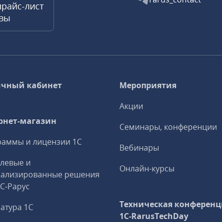
прайс-лист
квы
чный кабинет
Мероприятия
Акции
рнет-магазин
Семинары, конференции
аммы и лицензии 1С
Вебинары
левые и
Онлайн-курсы
иализированные решения
1С‑Рарус
Техническая конференц
атура 1С
1C‑RarusTechDay