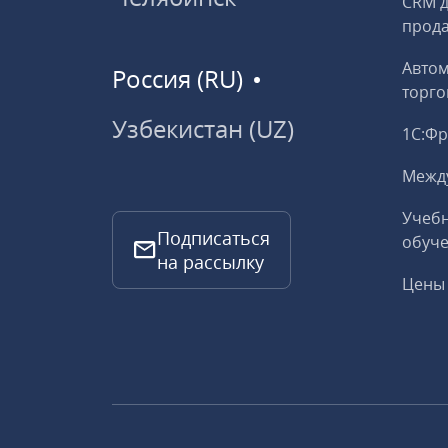
CRM д
прод
Авто
Россия (RU)
торго
Узбекистан (UZ)
1С:Ф
Межд
Учебн
Подписаться
обуче
на рассылку
Цены 