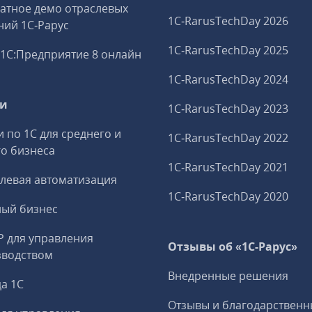
атное демо отраслевых
1C‑RarusTechDay 2026
ий 1С‑Рарус
1C‑RarusTechDay 2025
1С:Предприятие 8 онлайн
1C‑RarusTechDay 2024
ги
1C‑RarusTechDay 2023
и по 1С для среднего и
1C‑RarusTechDay 2022
о бизнеса
1C‑RarusTechDay 2021
левая автоматизация
1C‑RarusTechDay 2020
ный бизнес
P для управления
Отзывы об «1С-Рарус»
зводством
Внедренные решения
а 1С
Отзывы и благодарственн