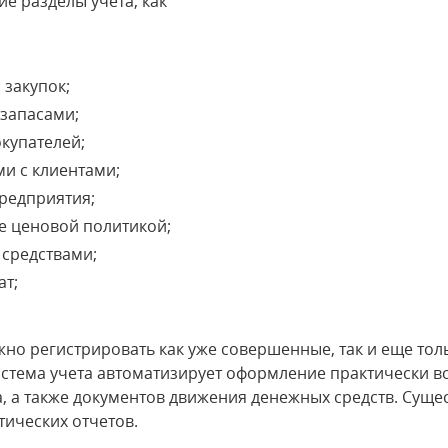
е разделы учета, как
;
;
закупок;
запасами;
купателей;
и с клиентами;
редприятия;
е ценовой политикой;
средствами;
ат;
но регистрировать как уже совершенные, так и еще то
стема учета автоматизирует оформление практически в
та, а также документов движения денежных средств. Сущ
ических отчетов.