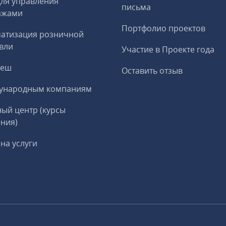
ля управления
письма
ажами
Портфолио проектов
матизация розничной
вли
Участие в Проекте года
реш
Оставить отзыв
ународным компаниям
ый центр (курсы
ния)
на услуги