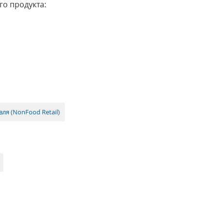
о продукта:
я (NonFood Retail)