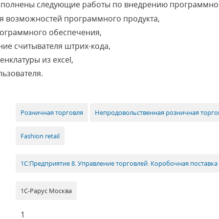
ыполнены следующие работы по внедрению программног
я возможностей программного продукта,
рограммного обеспечения,
ие считывателя штрих-кода,
нклатуры из excel,
льзователя.
Розничная торговля
Непродовольственная розничная торговл
Fashion retail
1С:Предприятие 8. Управление торговлей. Коробочная поставка
1С-Рарус Москва
1