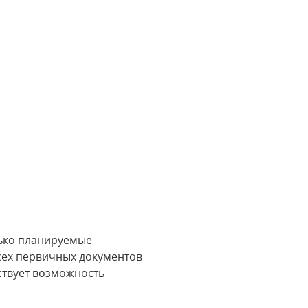
лько планируемые
сех первичных документов
ествует возможность