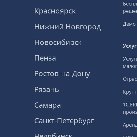
Беспл
Красноярск
решен
Демо 
Нижний Новгород
Новосибирск
Услу
Пенза
Услуг
малог
Ростов-на-Дону
Отрас
Рязань
Круп
Самара
1С:ER
прои
Санкт-Петербург
Аренд
Челябинск