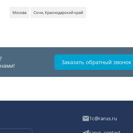
Москва
Сочи, Краснодарский край
?
Заказать обратный звонок
 нами!
1c@rarus.ru
rarus_contact