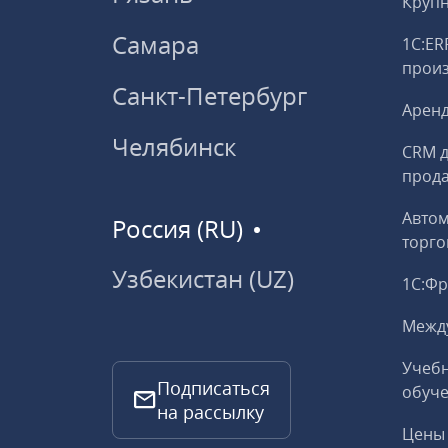
Круп
Самара
1С:ER
прои
Санкт-Петербург
Аренд
Челябинск
CRM д
прод
Авто
Россия (RU)
торго
Узбекистан (UZ)
1С:Ф
Межд
Учебн
Подписаться
обуче
на рассылку
Цены 