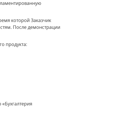
егламентированную
ремя которой Заказчик
остям. После демонстрации
о продукта:
ю «Бухгалтерия