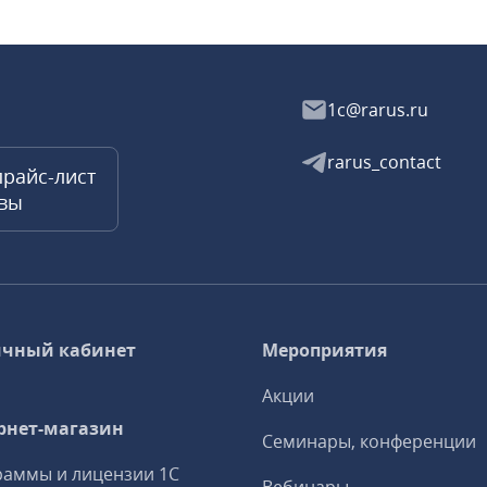
1c@rarus.ru
rarus_contact
прайс-лист
квы
чный кабинет
Мероприятия
Акции
рнет-магазин
Семинары, конференции
аммы и лицензии 1С