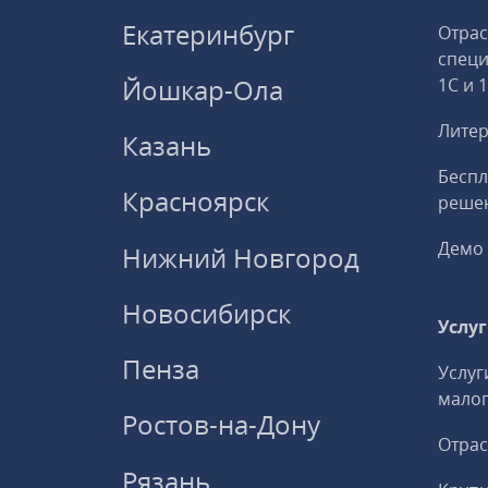
Екатеринбург
Отрас
спец
Йошкар-Ола
1С и 
Литер
Казань
Беспл
Красноярск
решен
Демо 
Нижний Новгород
Новосибирск
Услу
Пенза
Услуг
малог
Ростов-на-Дону
Отрас
Рязань