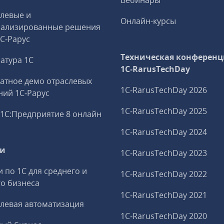
Вебинары
левые и
Онлайн-курсы
иализированные решения
1С‑Рарус
Техническая конференц
атура 1С
1C‑RarusTechDay
атное демо отраслевых
1C‑RarusTechDay 2026
ий 1С‑Рарус
1C‑RarusTechDay 2025
1С:Предприятие 8 онлайн
1C‑RarusTechDay 2024
ги
1C‑RarusTechDay 2023
и по 1С для среднего и
1C‑RarusTechDay 2022
о бизнеса
1C‑RarusTechDay 2021
левая автоматизация
1C‑RarusTechDay 2020