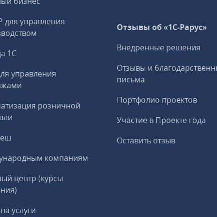
ный бизнес
P для управления
Отзывы об «1С-Рарус»
зводством
Внедренные решения
а 1С
Отзывы и благодарственн
ля управления
письма
ажами
Портфолио проектов
матизация розничной
вли
Участие в Проекте года
реш
Оставить отзыв
ународным компаниям
ый центр (курсы
ния)
на услуги