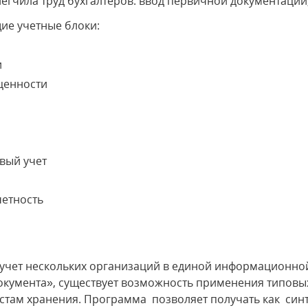
гчила труд бухгалтеров: ввод первичной документации,
ие учетные блоки:
и
ценности
овый учет
четность
учет нескольких организаций в единой информационной
документа», существует возможность применения типовы
естам хранения. Программа позволяет получать как синт