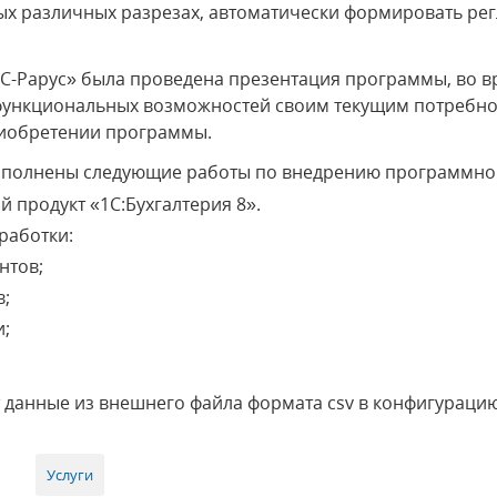
мых различных разрезах, автоматически формировать р
С-Рарус» была проведена презентация программы, во в
е функциональных возможностей своим текущим потребн
риобретении программы.
ыполнены следующие работы по внедрению программног
 продукт «1С:Бухгалтерия 8».
работки:
нтов;
в;
и;
;
 данные из внешнего файла формата csv в конфигураци
Услуги