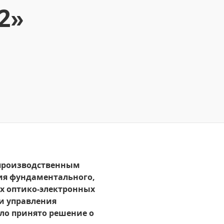
2»
-производственным
ия фундаментального,
ых оптико-электронных
и управления
ло принято решение о