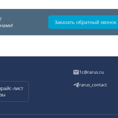
?
Заказать обратный звонок
 нами!
1c@rarus.ru
rarus_contact
прайс-лист
квы