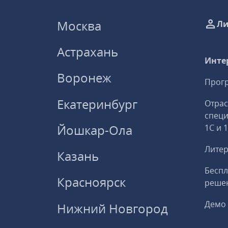
Москва
Ли
Астрахань
Инте
Воронеж
Прогр
Екатеринбург
Отрас
спец
Йошкар-Ола
1С и 
Литер
Казань
Беспл
Красноярск
решен
Демо 
Нижний Новгород