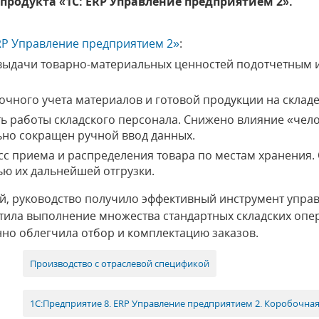
родукта «1С: ERP Управление предприятием 2».
RP Управление предприятием 2»
:
выдачи товарно-материальных ценностей подотчетным 
очного учета материалов и готовой продукции на складе
 работы складского персонала. Снижено влияние «чело
льно сокращен ручной ввод данных.
с приема и распределения товара по местам хранения.
ью их дальнейшей отгрузки.
й, руководство получило эффективный инструмент управ
тила выполнение множества стандартных складских опе
но облегчила отбор и комплектацию заказов.
Производство с отраслевой спецификой
1С:Предприятие 8. ERP Управление предприятием 2. Коробочная