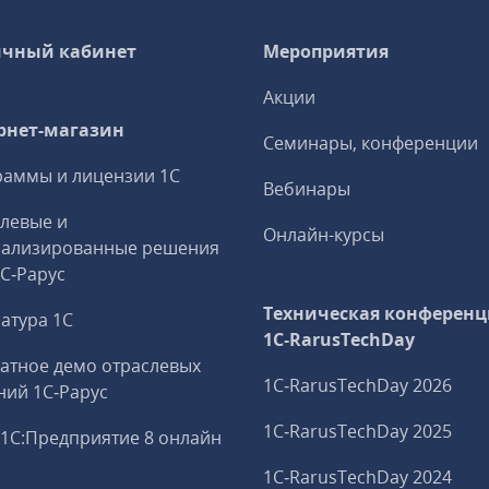
чный кабинет
Мероприятия
Акции
рнет-магазин
Семинары, конференции
аммы и лицензии 1С
Вебинары
левые и
Онлайн-курсы
иализированные решения
1С‑Рарус
Техническая конференц
атура 1С
1C‑RarusTechDay
атное демо отраслевых
1C‑RarusTechDay 2026
ий 1С‑Рарус
1C‑RarusTechDay 2025
1С:Предприятие 8 онлайн
1C‑RarusTechDay 2024