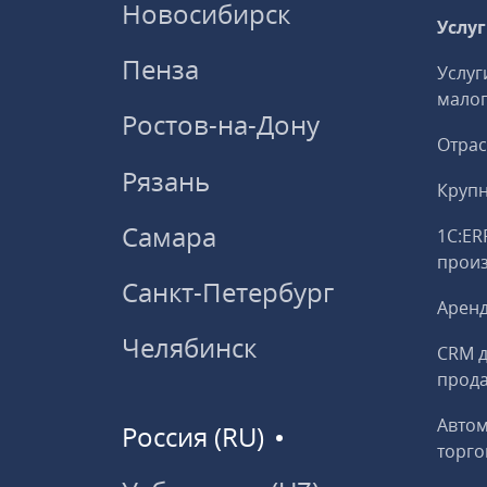
Новосибирск
Услу
Пенза
Услуг
малог
Ростов-на-Дону
Отрас
Рязань
Круп
Самара
1С:ER
прои
Санкт-Петербург
Аренд
Челябинск
CRM д
прод
Авто
Россия (RU)
торго