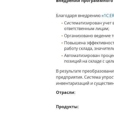
внедрении программного п
Благодаря внедрению
«1С:E
Систематизирован учет 
ответственным лицам;
Организовано ведение т
Повышена эффективность
работу склада, значите
Автоматизирован процес
позиций на складе с цел
В результате преобразовани
предприятия. Система упрос
инвентаризаций и существен
Отрасли:
Продукты: