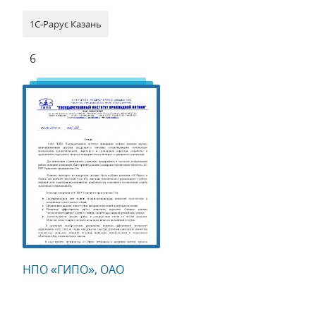
1С-Рарус Казань
6
НПО «ГИПО», ОАО