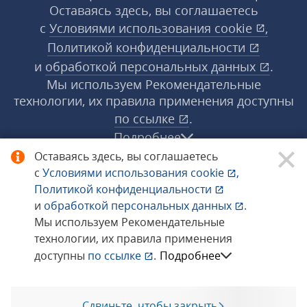
Оставаясь здесь, вы соглашаетесь
с
Условиями использования
cookie
,
Политикой конфиденциальности
и
обработкой персональных данных
.
Мы используем Рекомендательные
технологии, их правила применения доступны
по ссылке
.
Подробнее
Оставаясь здесь, вы соглашаетесь
с
Условиями использования
cookie
,
© 1998−2026 «1С‑Рарус» ®. Все права
Политикой конфиденциальности
защищены.
и
обработкой персональных данных
.
Мы используем Рекомендательные
технологии, их правила применения
Сообщить об ошибке
доступны
по ссылке
.
Подробнее
Сдвиньте, чтобы закрыть
Позвоните мне