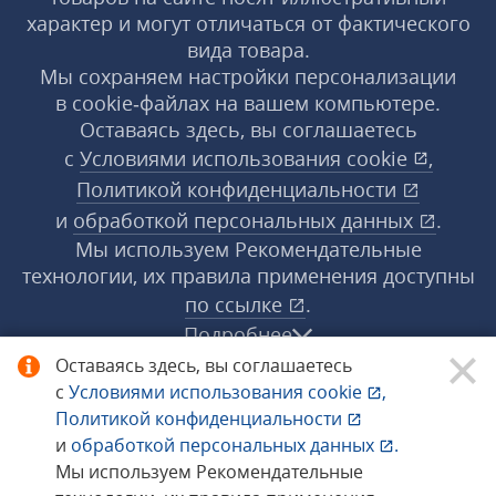
характер и могут отличаться от фактического
вида товара.
Мы сохраняем настройки персонализации
в cookie‑файлах на вашем компьютере.
Оставаясь здесь, вы соглашаетесь
с
Условиями использования
cookie
,
Политикой конфиденциальности
и
обработкой персональных данных
.
Мы используем Рекомендательные
технологии, их правила применения доступны
по ссылке
.
Подробнее
Оставаясь здесь, вы соглашаетесь
с
Условиями использования
cookie
,
© 1998−2026 «1С‑Рарус» ®. Все права
Политикой конфиденциальности
защищены.
и
обработкой персональных данных
.
Мы используем Рекомендательные