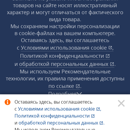
товаров на сайте носят иллюстративный
характер и могут отличаться от фактического
вида товара.
Мы сохраняем настройки персонализации
в cookie‑файлах на вашем компьютере.
Оставаясь здесь, вы соглашаетесь
с
Условиями использования
cookie
,
Политикой конфиденциальности
и
обработкой персональных данных
.
Мы используем Рекомендательные
технологии, их правила применения доступны
по ссылке
.
Подробнее
Оставаясь здесь, вы соглашаетесь
с
Условиями использования
cookie
,
© 1998−2026 «1С‑Рарус» ®. Все права
Политикой конфиденциальности
защищены.
и
обработкой персональных данных
.
Мы используем Рекомендательные