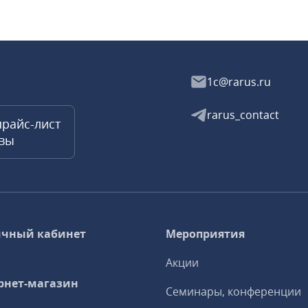
1c@rarus.ru
rarus_contact
прайс-лист
квы
чный кабинет
Мероприятия
Акции
рнет-магазин
Семинары, конференции