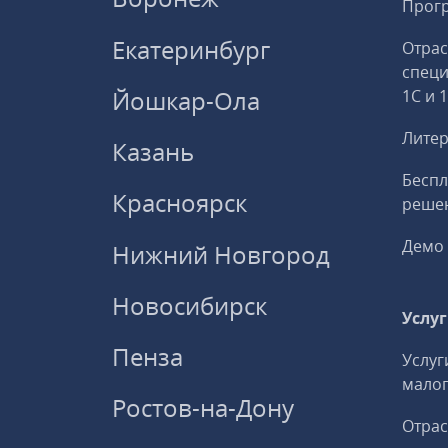
Прогр
Екатеринбург
Отрас
спец
Йошкар-Ола
1С и 
Литер
Казань
Беспл
Красноярск
решен
Демо 
Нижний Новгород
Новосибирск
Услу
Пенза
Услуг
малог
Ростов-на-Дону
Отрас