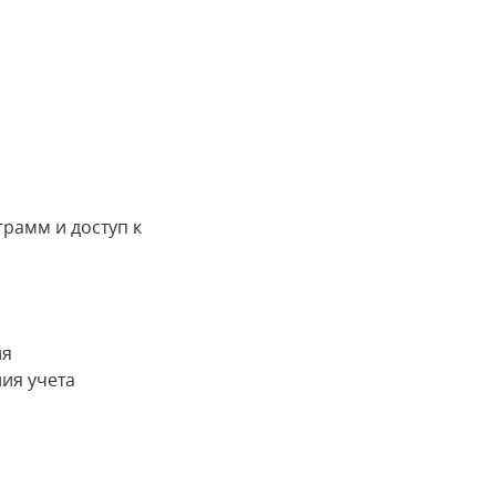
грамм и доступ к
ия
ия учета