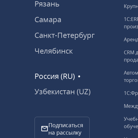
Рязань
Круп
Самара
1С:ER
прои
Санкт-Петербург
Аренд
Челябинск
CRM д
прод
Авто
Россия (RU)
торго
Узбекистан (UZ)
1С:Ф
Межд
Учебн
Подписаться
обуче
на рассылку