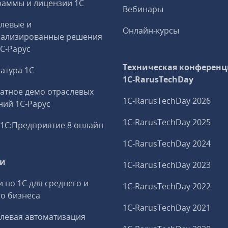
аммы и лицензии 1С
Вебинары
левые и
Онлайн-курсы
иализированные решения
1С‑Рарус
Техническая конференц
атура 1С
1C‑RarusTechDay
атное демо отраслевых
1C‑RarusTechDay 2026
ий 1С‑Рарус
1C‑RarusTechDay 2025
1С:Предприятие 8 онлайн
1C‑RarusTechDay 2024
ги
1C‑RarusTechDay 2023
и по 1С для среднего и
1C‑RarusTechDay 2022
о бизнеса
1C‑RarusTechDay 2021
левая автоматизация