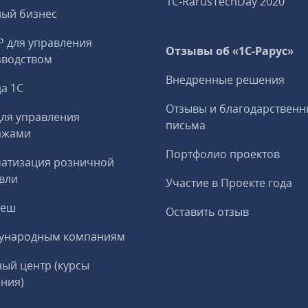
1C‑RarusTechDay 2020
ный бизнес
P для управления
Отзывы об «1С-Рарус»
зводством
Внедренные решения
а 1С
Отзывы и благодарственн
ля управления
письма
ажами
Портфолио проектов
матизация розничной
вли
Участие в Проекте года
реш
Оставить отзыв
ународным компаниям
ый центр (курсы
ния)