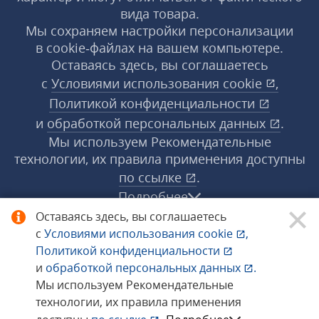
вида товара.
Мы сохраняем настройки персонализации
в cookie‑файлах на вашем компьютере.
Оставаясь здесь, вы соглашаетесь
с
Условиями использования
cookie
,
Политикой конфиденциальности
и
обработкой персональных данных
.
Мы используем Рекомендательные
технологии, их правила применения доступны
по ссылке
.
Подробнее
Оставаясь здесь, вы соглашаетесь
с
Условиями использования
cookie
,
© 1998−2026 «1С‑Рарус» ®. Все права
Политикой конфиденциальности
защищены.
и
обработкой персональных данных
.
Мы используем Рекомендательные
технологии, их правила применения
Сообщить об ошибке