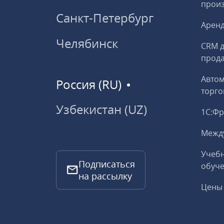
прои
Санкт-Петербург
Аренд
Челябинск
CRM д
прод
Авто
Россия (RU)
торго
Узбекистан (UZ)
1С:Ф
Межд
Учебн
Подписаться
обуче
на рассылку
Цены 