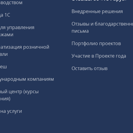
зводством
Внедренные решения
а 1С
Отзывы и благодарственн
ля управления
письма
ажами
Портфолио проектов
матизация розничной
вли
Участие в Проекте года
реш
Оставить отзыв
ународным компаниям
ый центр (курсы
ния)
на услуги