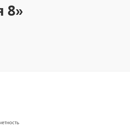
я 8»
четность