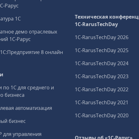
1С‑Рарус
Техническая конференц
атура 1С
1C‑RarusTechDay
атное демо отраслевых
1C‑RarusTechDay 2026
ий 1С‑Рарус
1C‑RarusTechDay 2025
1С:Предприятие 8 онлайн
1C‑RarusTechDay 2024
ги
1C‑RarusTechDay 2023
и по 1С для среднего и
1C‑RarusTechDay 2022
о бизнеса
1C‑RarusTechDay 2021
левая автоматизация
1C‑RarusTechDay 2020
ный бизнес
P для управления
Отзывы об «1С-Рарус»