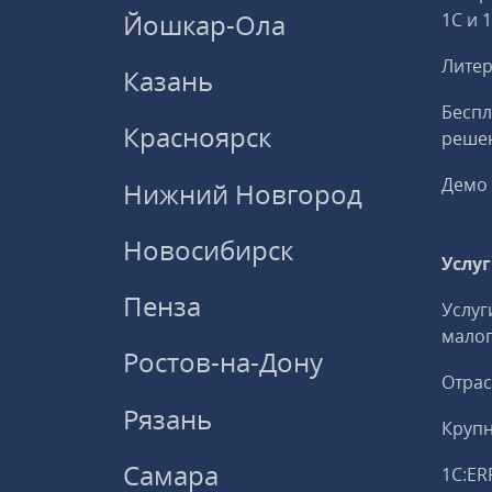
Йошкар-Ола
1С и 
Литер
Казань
Беспл
Красноярск
решен
Демо 
Нижний Новгород
Новосибирск
Услу
Пенза
Услуг
малог
Ростов-на-Дону
Отрас
Рязань
Круп
Самара
1С:ER