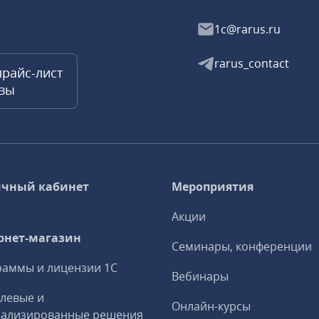
1c@rarus.ru
rarus_contact
прайс-лист
квы
чный кабинет
Мероприятия
Акции
рнет-магазин
Семинары, конференции
аммы и лицензии 1С
Вебинары
левые и
Онлайн-курсы
иализированные решения