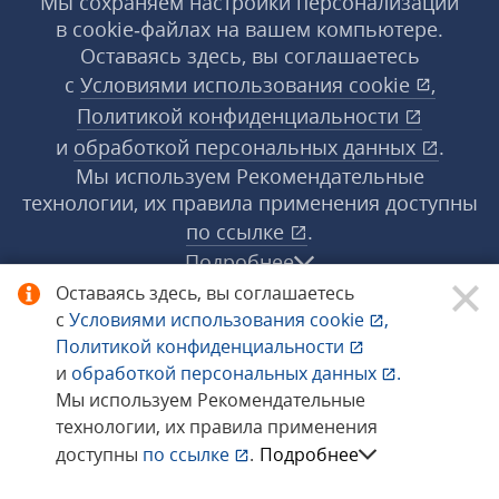
Мы сохраняем настройки персонализации
в cookie‑файлах на вашем компьютере.
Оставаясь здесь, вы соглашаетесь
с
Условиями использования
cookie
,
Политикой конфиденциальности
и
обработкой персональных данных
.
Мы используем Рекомендательные
технологии, их правила применения доступны
по ссылке
.
Подробнее
Оставаясь здесь, вы соглашаетесь
с
Условиями использования
cookie
,
© 1998−2026 «1С‑Рарус» ®. Все права
Политикой конфиденциальности
защищены.
и
обработкой персональных данных
.
Мы используем Рекомендательные
технологии, их правила применения
Сообщить об ошибке
доступны
по ссылке
.
Подробнее