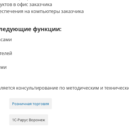
ктов в офис заказчика
еспечения на компьютеры заказчика
ледующие функции:
асами
телей
ями
ляется консультирование по методическим и техническ
Розничная торговля
1С-Рарус Воронеж