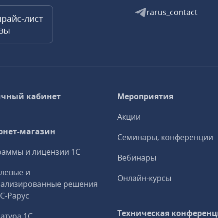
rarus_contact
прайс-лист
квы
чный кабинет
Мероприятия
Акции
рнет-магазин
Семинары, конференции
аммы и лицензии 1С
Вебинары
левые и
Онлайн-курсы
иализированные решения
1С‑Рарус
Техническая конференц
атура 1С