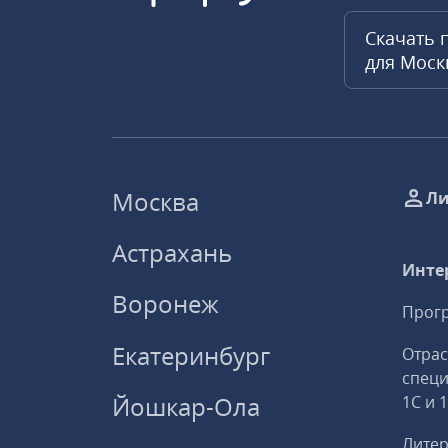
Скачать 
для Мос
Москва
Ли
Астрахань
Инте
Воронеж
Прогр
Екатеринбург
Отрас
спец
Йошкар-Ола
1С и 
Литер