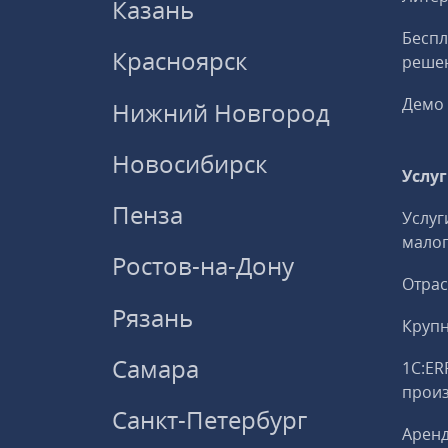
Казань
Беспл
Красноярск
решен
Демо 
Нижний Новгород
Новосибирск
Услу
Пенза
Услуг
малог
Ростов-на-Дону
Отрас
Рязань
Круп
Самара
1С:ER
прои
Санкт-Петербург
Аренд