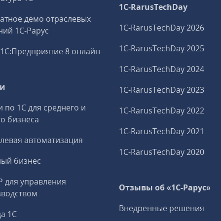
1C‑RarusTechDay
атное демо отраслевых
1C‑RarusTechDay 2026
ий 1С‑Рарус
1C‑RarusTechDay 2025
1С:Предприятие 8 онлайн
1C‑RarusTechDay 2024
ги
1C‑RarusTechDay 2023
и по 1С для среднего и
1C‑RarusTechDay 2022
о бизнеса
1C‑RarusTechDay 2021
левая автоматизация
1C‑RarusTechDay 2020
ный бизнес
P для управления
Отзывы об «1С-Рарус»
зводством
Внедренные решения
а 1С