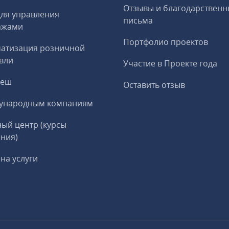
Отзывы и благодарственн
ля управления
письма
ажами
Портфолио проектов
матизация розничной
вли
Участие в Проекте года
реш
Оставить отзыв
ународным компаниям
ый центр (курсы
ния)
на услуги