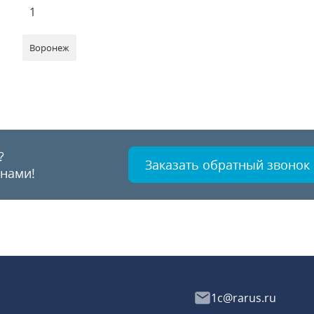
1
Воронеж
?
Заказать обратный звонок
 нами!
1c@rarus.ru