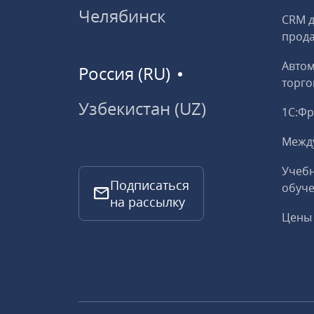
Челябинск
CRM д
прод
Авто
Россия (RU)
торго
Узбекистан (UZ)
1С:Ф
Межд
Учебн
Подписаться
обуче
на рассылку
Цены 