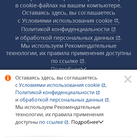
в cookie‑файлах на вашем компьютере.
Оставаясь здесь, вы соглашаетесь
с
Условиями использования
cookie
,
Политикой конфиденциальности
и
обработкой персональных данных
.
Мы используем Рекомендательные
технологии, их правила применения доступны
по ссылке
.
Подробнее
Оставаясь здесь, вы соглашаетесь
с
Условиями использования
cookie
,
© 1998−2026 «1С‑Рарус» ®. Все права
Политикой конфиденциальности
защищены.
и
обработкой персональных данных
.
Мы используем Рекомендательные
технологии, их правила применения
Сообщить об ошибке
доступны
по ссылке
.
Подробнее