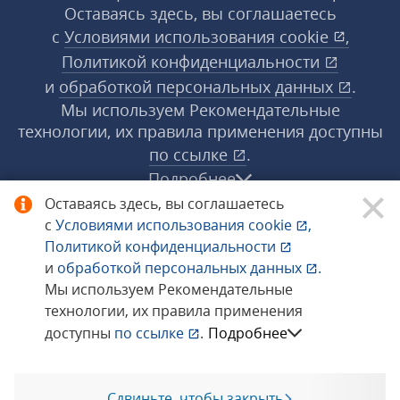
Оставаясь здесь, вы соглашаетесь
с
Условиями использования
cookie
,
Политикой конфиденциальности
и
обработкой персональных данных
.
Мы используем Рекомендательные
технологии, их правила применения доступны
по ссылке
.
Подробнее
Оставаясь здесь, вы соглашаетесь
с
Условиями использования
cookie
,
© 1998−2026 «1С‑Рарус» ®. Все права
Политикой конфиденциальности
защищены.
и
обработкой персональных данных
.
Мы используем Рекомендательные
технологии, их правила применения
Сообщить об ошибке
доступны
по ссылке
.
Подробнее
Сдвиньте, чтобы закрыть
Позвоните мне