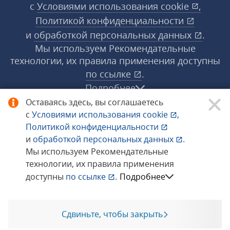
с
Условиями использования
cookie
,
Политикой конфиденциальности
и
обработкой персональных данных
.
Мы используем Рекомендательные
технологии, их правила применения доступны
по ссылке
.
Подробнее
Оставаясь здесь, вы соглашаетесь
с
Условиями использования
cookie
,
© 1998−2026 «1С‑Рарус» ®. Все права
Политикой конфиденциальности
защищены.
и
обработкой персональных данных
.
Мы используем Рекомендательные
технологии, их правила применения
Сообщить об ошибке
доступны
по ссылке
.
Подробнее
Сдвиньте, чтобы закрыть
Позвоните мне