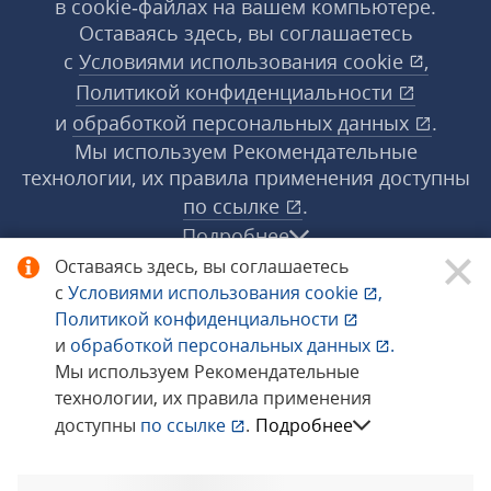
в cookie‑файлах на вашем компьютере.
Оставаясь здесь, вы соглашаетесь
с
Условиями использования
cookie
,
Политикой конфиденциальности
и
обработкой персональных данных
.
Мы используем Рекомендательные
технологии, их правила применения доступны
по ссылке
.
Подробнее
Оставаясь здесь, вы соглашаетесь
с
Условиями использования
cookie
,
© 1998−2026 «1С‑Рарус» ®. Все права
Политикой конфиденциальности
защищены.
и
обработкой персональных данных
.
Мы используем Рекомендательные
технологии, их правила применения
Сообщить об ошибке
доступны
по ссылке
.
Подробнее